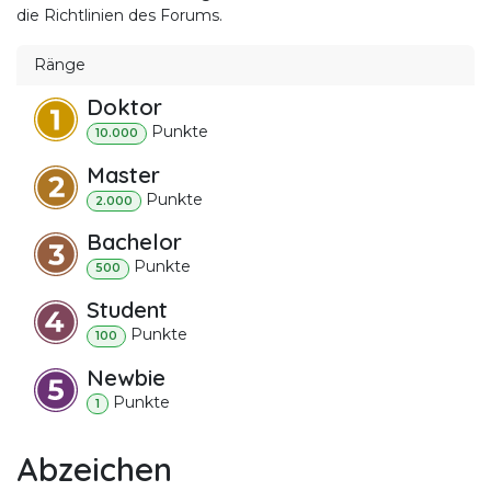
die Richtlinien des Forums.
Ränge
Doktor
Punkt
e
10.000
Master
Punkt
e
2.000
Bachelor
Punkt
e
500
Student
Punkt
e
100
Newbie
Punkt
e
1
Abzeichen